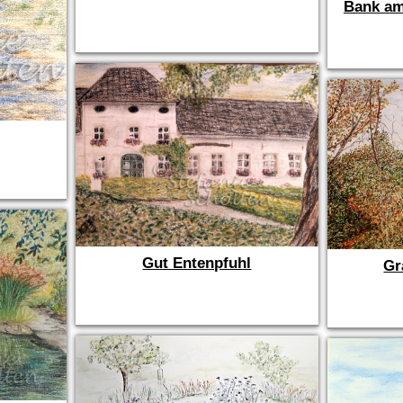
Bank am
Gut Entenpfuhl
Gr