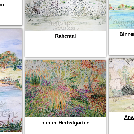
en
Binne
Rabental
Anw
bunter Herbstgarten