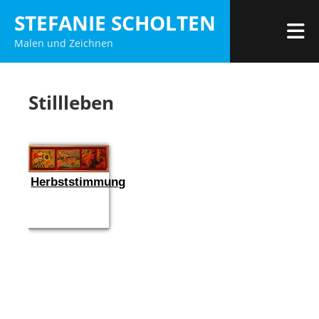
Zum
STEFANIE SCHOLTEN
Inhalt
M
Malen und Zeichnen
springen
Stillleben
Herbststimmung